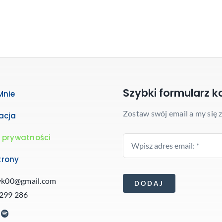
Szybki formularz k
Mnie
Zostaw swój email a my się 
acja
a prywatności
trony
ryk00@gmail.com
DODAJ
 299 286