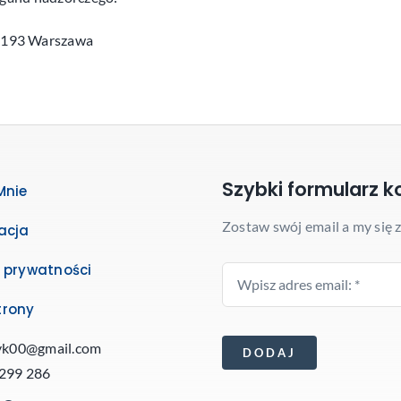
0-193 Warszawa
Szybki formularz k
Mnie
Zostaw swój email a my się 
acja
a prywatności
trony
ryk00@gmail.com
DODAJ
 299 286