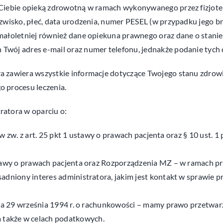
 Ciebie opieką zdrowotną w ramach wykonywanego przez fizjot
azwisko, płeć, data urodzenia, numer PESEL (w przypadku jego 
ałoletniej również dane opiekuna prawnego oraz dane o stanie
ój adres e-mail oraz numer telefonu, jednakże podanie tych da
 zawiera wszystkie informacje dotyczące Twojego stanu zdrowia
 procesu leczenia.
atora w oparciu o:
h RODO w zw. z art. 25 pkt 1 ustawy o prawach pacjenta oraz § 10 u
 1 ustawy o prawach pacjenta oraz Rozporządzenia MZ – w ramach
zasadniony interes administratora, jakim jest kontakt w sprawie p
 z dnia 29 września 1994 r. o rachunkowości – mamy prawo przetw
a także w celach podatkowych.