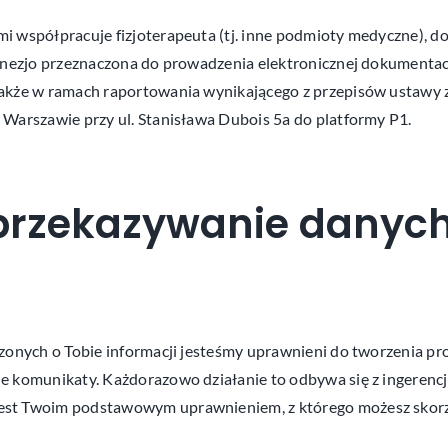
i współpracuje fizjoterapeuta (tj. inne podmioty medyczne), d
inezjo przeznaczona do prowadzenia elektronicznej dokumentacj
kże w ramach raportowania wynikającego z przepisów ustawy z d
Warszawie przy ul. Stanisława Dubois 5a do platformy P1.
 przekazywanie danyc
onych o Tobie informacji jesteśmy uprawnieni do tworzenia prof
 komunikaty. Każdorazowo działanie to odbywa się z ingerencją
st Twoim podstawowym uprawnieniem, z którego możesz skorzy