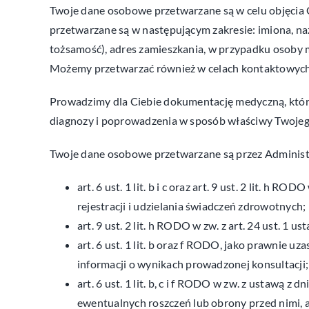
Twoje dane osobowe przetwarzane są w celu objęcia
przetwarzane są w następującym zakresie: imiona, n
tożsamość), adres zamieszkania, w przypadku osoby m
Możemy przetwarzać również w celach kontaktowych Tw
Prowadzimy dla Ciebie dokumentację medyczną, która
diagnozy i poprowadzenia w sposób właściwy Twojego
Twoje dane osobowe przetwarzane są przez Administr
art. 6 ust. 1 lit. b i c oraz art. 9 ust. 2 lit. 
rejestracji i udzielania świadczeń zdrowotnych;
art. 9 ust. 2 lit. h RODO w zw. z art. 24 ust.
art. 6 ust. 1 lit. b oraz f RODO, jako prawnie u
informacji o wynikach prowadzonej konsultacji;
art. 6 ust. 1 lit. b, c i f RODO w zw. z ustawą
ewentualnych roszczeń lub obrony przed nimi, 